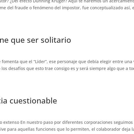
tor? ¿Del efecto Dunning Kruger? Aquí te haremos un acercamient
me del fraude o fenómeno del impostor, fue conceptualizado así, 
ne que ser solitario
se fomenta que el “Líder”, ese personaje que debía elegir entre una 
los desafíos que esto trae consigo es y será siempre algo que a t
cia cuestionable
jo extenso En nuestro paso por diferentes corporaciones seguimos
ive para aquellas funciones que lo permiten, el colaborador deja l