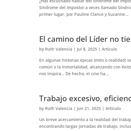
¿Has escuchado hablar del síndrome del impos
Síndrome del Impostor a veces llamado Síndro
primer lugar, por Pauline Clance y Suzanne...
El camino del Líder no tie
by
Ruth Valencia
|
Jul 8, 2025
|
Artículo
En algunas historias épicas (mito o realidad) 
común o la inmortalidad, alcanzando con éxito 
nos inspira… De hecho, el cine ha...
Trabajo excesivo, eficien
by
Ruth Valencia
|
Jun 21, 2025
|
Artículo
Un breve acercamiento a la realidad del traba
encontrando largas jornadas de trabajo, inclus